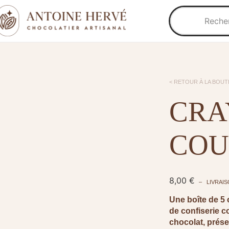
< RETOUR À LA BOUT
CRA
COU
8,00
€
– LIVRAIS
Une boîte de 5 
de confiserie 
chocolat, prés