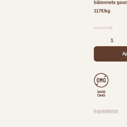
bâtonnets gou
117€/kg
46 EN STOCK
Aj
Ingrédients